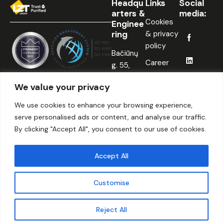
Headqu
Links
Social
arters &
media:
Cookies
Enginee
ring
& privacy
policy
Bačiūnų
Career
g. 55,
Šiauliai,
We value your privacy
LT-79202
Lithuania
We use cookies to enhance your browsing experience,
serve personalised ads or content, and analyse our traffic.
info@lztgroup.eu
By clicking "Accept All", you consent to our use of cookies.
+370
648
Accept All
22622
Customise
© 2026. LZT Group | All
Web design
Reject All
Rights Reserved.