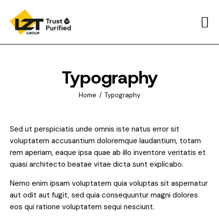
Home
About
Typography
Sustainability
Home
Typography
World Purifiers ™
Pure Insights
Sed ut perspiciatis unde omnis iste natus error sit
voluptatem accusantium doloremque laudantium, totam
Contacts
rem aperiam, eaque ipsa quae ab illo inventore veritatis et
quasi architecto beatae vitae dicta sunt explicabo.
Nemo enim ipsam voluptatem quia voluptas sit aspernatur
aut odit aut fugit, sed quia consequuntur magni dolores
eos qui ratione voluptatem sequi nesciunt.