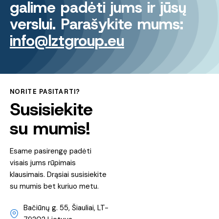
galime padėti jums ir jūsų
verslui. Parašykite mums:
info@lztgroup.eu
NORITE PASITARTI?
Susisiekite
su mumis!
Esame pasirengę padėti
visais jums rūpimais
klausimais. Drąsiai susisiekite
su mumis bet kuriuo metu.
Bačiūnų g. 55, Šiauliai, LT-