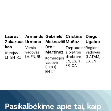
Lauras
Armands
Gabrielė
Cristina
Diego
Zakaraus
Urmons
Aleknaviči
Muñoz
Ugalde
kas
ūtė-
Verslo
Tarptautinė
Regiono
Martinez
vadovas
s plėtros
vadovas
Įkūrėjas
LV, EN, RU
direktorė
(LATAM)
LT, EN, RU
Komercijos
EN, ES, IT,
ES, EN
vadovė
FR, CA
(CCO)
EN, LT
Pasikalbėkime apie tai, kaip