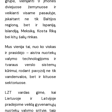
grupė, vienijanti 9 įmones
dviejuose žemynuose ir
veikianti visame pasaulyje,
įskaitant ne tik Baltijos
regioną, bet ir Ispaniją,
Islandiją, Meksiką, Kosta Riką
bei kitų šalių rinkas.
Mus vienija tai, nuo ko viskas
ir prasidėjo – aistra nuotekų
valymo technologijoms ir
tvaraus verslo sistemų
kūrimui, rodant pavyzdį ne tik
vandenvalos, bet ir kituose
sektoriuose.
LZT vardas gimė, kai
Lietuvoje ir Latvijoje
pradėjome veiklą gyvenamųjų
nuotekų valymo srityje, taip