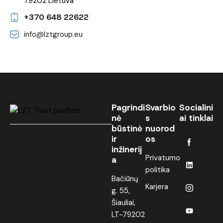
79202 Lietuva
+370 648 22622
info@lztgroup.eu
Pagrindi
Svarbio
Socialini
nė
s
ai tinklai
būstinė
nuorod
ir
os
inžinerij
Privatumo
a
politika
Bačiūnų
Karjera
g. 55,
Šiauliai,
LT-79202